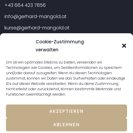
+43 664 423 7856
info@gerhard-mangold.at
kurse@gerhard-mangold.at
Cookie-Zustimmung
verwalten
Galerie
Um dir ein optimales Erlebnis zu bieten, verwenden wir
Technologien wie Cookies, um Geräteinformationen zu speichern
und/oder darauf zuzugreifen. Wenn du diesen Technologien
Landschaften
zustimmst, können wir Daten wie das Surfverhalten oder eindeutige
IDs auf dieser Website verarbeiten. Wenn du deine Zustimmung
Stillleben
nicht erteilst oder zurückziehst, können bestimmte Merkmale und
Funktionen beeinträchtigt werden.
Menschen
Zeichnungen
AKZEPTIEREN
ABLEHNEN